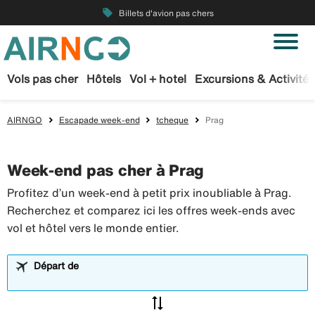
local_offer
Billets d'avion pas chers
Vols pas cher
Hôtels
Vol + hotel
Excursions & Activités
AIRNGO
Escapade week-end
tcheque
Prag
Week-end pas cher à Prag
Profitez d’un week-end à petit prix inoubliable à Prag.
Recherchez et comparez ici les offres week-ends avec
vol et hôtel vers le monde entier.
Départ de
sync_alt