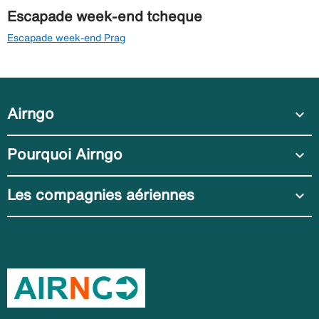
Escapade week-end tcheque
Escapade week-end Prag
Airngo
expand_more
Pourquoi Airngo
expand_more
Les compagnies aériennes
expand_more