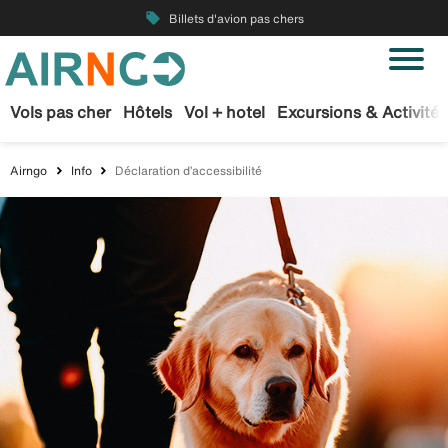
local_offer
Billets d'avion pas chers
Vols pas cher
Hôtels
Vol + hotel
Excursions & Activités
Airngo
Info
Déclaration d’accessibilité