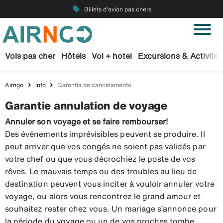
local_offer
Billets d'avion pas chers
Vols pas cher
Hôtels
Vol + hotel
Excursions & Activités
Airngo
Info
Garantia de cancelamento
Garantie annulation de voyage
Annuler son voyage et se faire rembourser!
Des événements imprévisibles peuvent se produire. Il
peut arriver que vos congés ne soient pas validés par
votre chef ou que vous décrochiez le poste de vos
rêves. Le mauvais temps ou des troubles au lieu de
destination peuvent vous inciter à vouloir annuler votre
voyage, ou alors vous rencontrez le grand amour et
souhaitez rester chez vous. Un mariage s’annonce pour
la période du voyage ou un de vos proches tombe