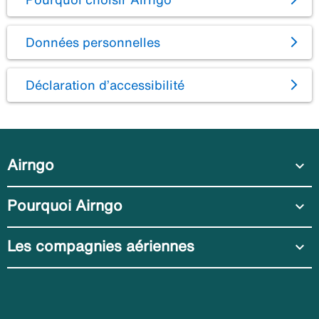
Données personnelles
Déclaration d’accessibilité
Airngo
expand_more
Pourquoi Airngo
expand_more
Les compagnies aériennes
expand_more