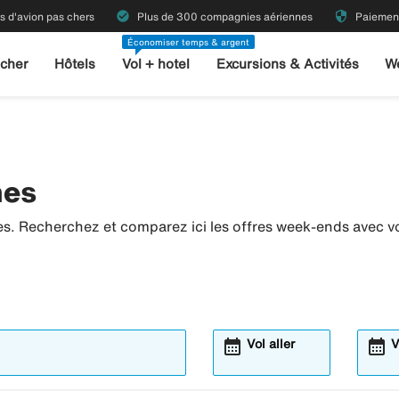
check_circle
security
ts d'avion pas chers
Plus de 300 compagnies aériennes
Paiement
Économiser temps & argent
 cher
Hôtels
Vol + hotel
Excursions & Activités
W
nes
es. Recherchez et comparez ici les offres week-ends avec vol
calendar_month
calendar_month
Vol aller
V