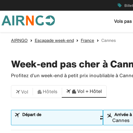
local_offer
Bille
Vols pas
AIRNGO
Escapade week-end
France
Cannes
Week-end pas cher à Can
Profitez d’un week-end à petit prix inoubliable à Cann
Vol + Hôtel
Hôtels
Vol
Départ de
Arrivée à
sync_alt