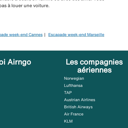
as à louer une voiture.
pade week-end Cannes
Escapade week-end Marseille
oi Airngo
Les compagnies
aériennes
Norwegian
Lufthansa
TAP
Austrian Airlines
British Airways
Air France
KLM