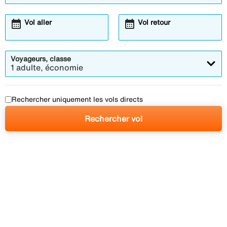
calendar_month
calendar_month
Vol aller
Vol retour
Voyageurs, classe
1 adulte, économie
Rechercher uniquement les vols directs
Rechercher vol