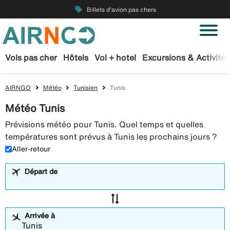
local_offer
Billets d'avion pas chers
Vols pas cher
Hôtels
Vol + hotel
Excursions & Activités
AIRNGO
Météo
Tunisien
Tunis
Météo Tunis
Prévisions météo pour Tunis. Quel temps et quelles
températures sont prévus à Tunis les prochains jours ?
Aller-retour
Départ de
sync_alt
Arrivée à