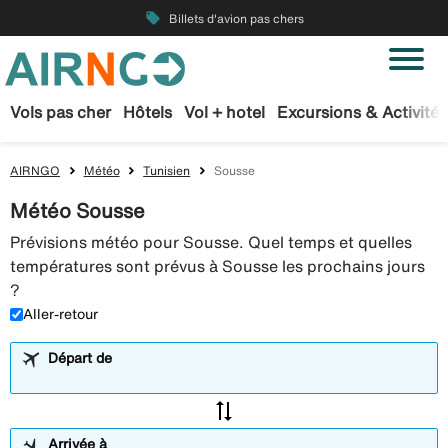
local_offer
Billets d'avion pas chers
Vols pas cher
Hôtels
Vol + hotel
Excursions & Activités
AIRNGO
Météo
Tunisien
Sousse
Météo Sousse
Prévisions météo pour Sousse. Quel temps et quelles
températures sont prévus à Sousse les prochains jours
?
Aller-retour
Départ de
sync_alt
Arrivée à