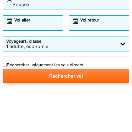
calendar_month
calendar_month
Vol aller
Vol retour
Voyageurs, classe
1 adulte, économie
Rechercher uniquement les vols directs
Rechercher vol