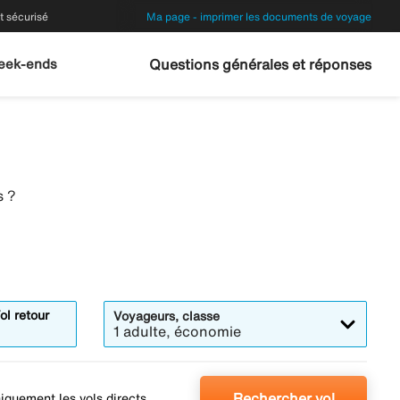
 sécurisé
Ma page - imprimer les documents de voyage
eek-ends
Questions générales et réponses
s ?
ol retour
Voyageurs, classe
1 adulte, économie
Rechercher vol
iquement les vols directs