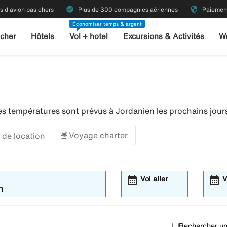
check_circle
security
ts d'avion pas chers
Plus de 300 compagnies aériennes
Paiement
Économiser temps & argent
 cher
Hôtels
Vol + hotel
Excursions & Activités
W
es températures sont prévus à Jordanien les prochains jour
Voyage charter
 de location
calendar_month
calendar_month
Vol aller
V
Rechercher un