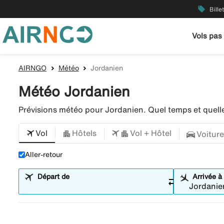
local_offer
Bille
Vols pas
AIRNGO
Météo
Jordanien
Météo Jordanien
Prévisions météo pour Jordanien. Quel temps et quell
Vol
Hôtels
Vol + Hôtel
Voiture
Aller-retour
Départ de
Arrivée à
sync_alt