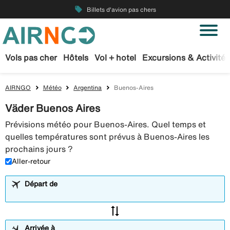
local_offer
Billets d'avion pas chers
Vols pas cher
Hôtels
Vol + hotel
Excursions & Activités
AIRNGO
Météo
Argentina
Buenos-Aires
Väder Buenos Aires
Prévisions météo pour Buenos-Aires. Quel temps et
quelles températures sont prévus à Buenos-Aires les
prochains jours ?
Aller-retour
Départ de
sync_alt
Arrivée à