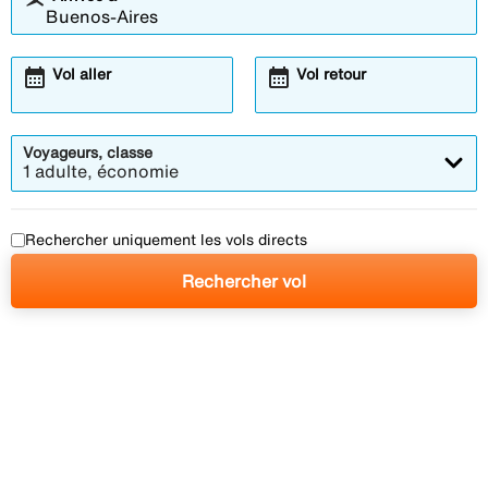
calendar_month
calendar_month
Vol aller
Vol retour
Voyageurs, classe
1 adulte, économie
Rechercher uniquement les vols directs
Rechercher vol