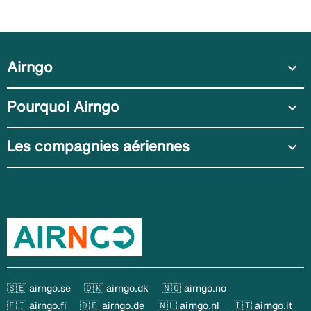
Airngo
expand_more
Pourquoi Airngo
expand_more
Les compagnies aériennes
expand_more
🇸🇪 airngo.se
🇩🇰 airngo.dk
🇳🇴 airngo.no
🇫🇮 airngo.fi
🇩🇪 airngo.de
🇳🇱 airngo.nl
🇮🇹 airngo.it