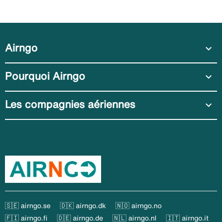
Airngo
expand_more
Pourquoi Airngo
expand_more
Les compagnies aériennes
expand_more
🇸🇪 airngo.se
🇩🇰 airngo.dk
🇳🇴 airngo.no
🇫🇮 airngo.fi
🇩🇪 airngo.de
🇳🇱 airngo.nl
🇮🇹 airngo.it