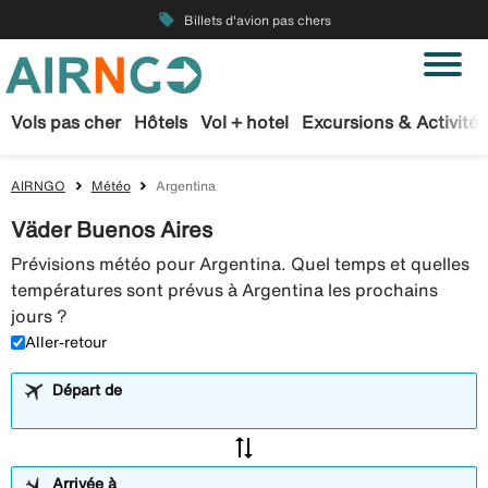
local_offer
Billets d'avion pas chers
Vols pas cher
Hôtels
Vol + hotel
Excursions & Activités
AIRNGO
Météo
Argentina
Väder Buenos Aires
Prévisions météo pour Argentina. Quel temps et quelles
températures sont prévus à Argentina les prochains
jours ?
Aller-retour
Départ de
sync_alt
Arrivée à