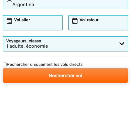
calendar_month
calendar_month
Vol aller
Vol retour
Voyageurs, classe
1 adulte, économie
Rechercher uniquement les vols directs
Rechercher vol