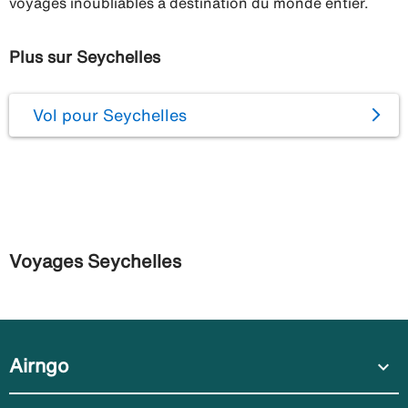
voyages inoubliables à destination du monde entier.
Plus sur Seychelles
Vol pour Seychelles
Voyages Seychelles
Airngo
expand_more