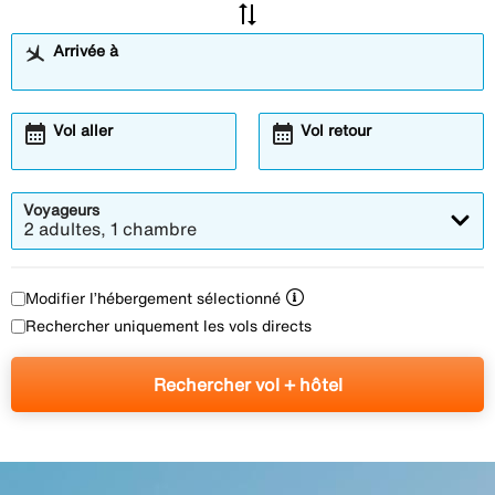
sync_alt
Arrivée à
calendar_month
calendar_month
Vol aller
Vol retour
Voyageurs
2 adultes, 1 chambre
Modifier l’hébergement sélectionné
Rechercher uniquement les vols directs
Rechercher vol + hôtel