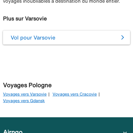
voyages inoubliables à destination du monde entier.
Plus sur Varsovie
Vol pour Varsovie
Voyages Pologne
Voyages vers Varsovie
Voyages vers Cracovie
Voyages vers Gdansk
Airngo
expand_more