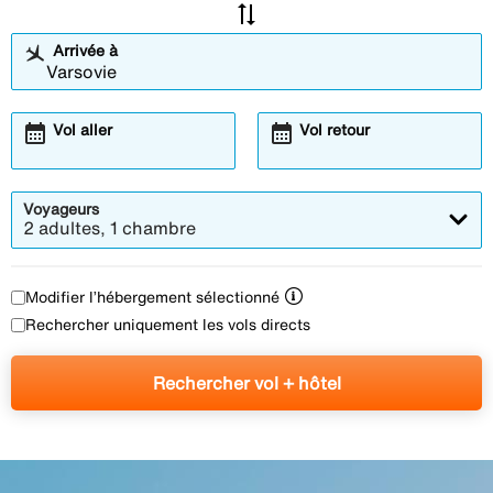
sync_alt
Arrivée à
calendar_month
calendar_month
Vol aller
Vol retour
Voyageurs
2 adultes, 1 chambre
Modifier l’hébergement sélectionné
Rechercher uniquement les vols directs
Rechercher vol + hôtel