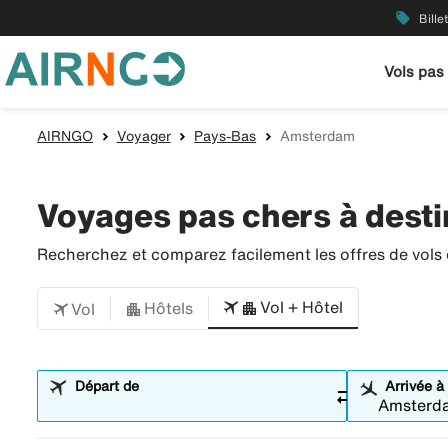
local_offer
Bille
Vols pas
AIRNGO
Voyager
Pays-Bas
Amsterdam
Voyages pas chers à dest
Recherchez et comparez facilement les offres de vols e
Vol + Hôtel
Hôtels
Vol
Départ de
Arrivée à
sync_alt