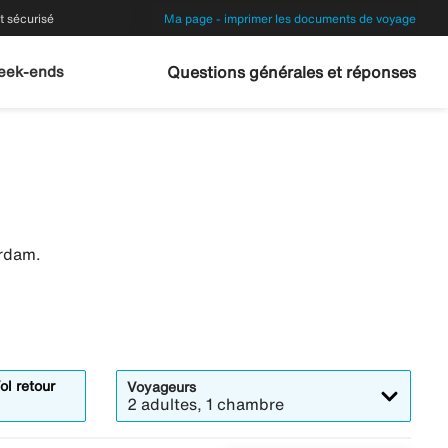
 sécurisé
Ma page - imprimer les documents de voyage
eek-ends
Questions générales et réponses
erdam.
ol retour
Voyageurs
2 adultes, 1 chambre