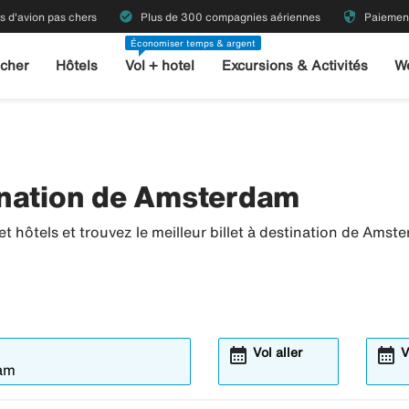
check_circle
security
ts d'avion pas chers
Plus de 300 compagnies aériennes
Paiement
Économiser temps & argent
 cher
Hôtels
Vol + hotel
Excursions & Activités
W
ination de Amsterdam
t hôtels et trouvez le meilleur billet à destination de Amst
calendar_month
calendar_month
Vol aller
V