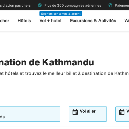
check_circle
security
ts d'avion pas chers
Plus de 300 compagnies aériennes
Paiement
Économiser temps & argent
 cher
Hôtels
Vol + hotel
Excursions & Activités
W
ination de Kathmandu
t hôtels et trouvez le meilleur billet à destination de Kath
calendar_month
calendar_month
Vol aller
V