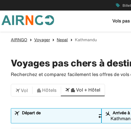
local_offer
Bille
Vols pas
AIRNGO
Voyager
Nepal
Kathmandu
Voyages pas chers à dest
Recherchez et comparez facilement les offres de vols e
Vol + Hôtel
Hôtels
Vol
Départ de
Arrivée à
sync_alt