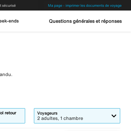
 sécurisé
Ma page - imprimer les documents de voyage
eek-ends
Questions générales et réponses
mandu.
ol retour
Voyageurs
2 adultes, 1 chambre