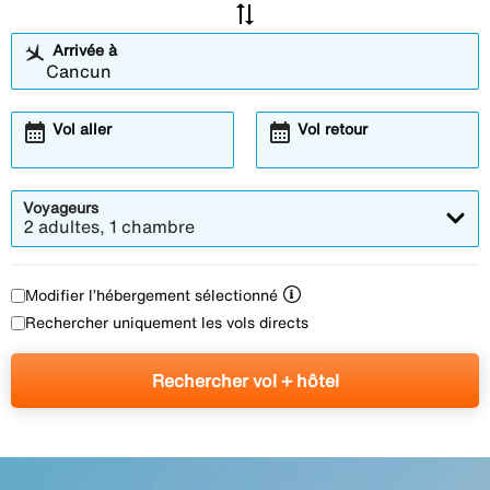
sync_alt
Arrivée à
calendar_month
calendar_month
Vol aller
Vol retour
Voyageurs
2 adultes, 1 chambre
Modifier l’hébergement sélectionné
Rechercher uniquement les vols directs
Rechercher vol + hôtel