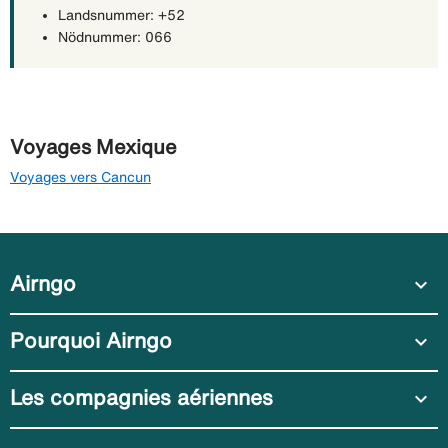
Landsnummer: +52
Nödnummer: 066
Voyages Mexique
Voyages vers Cancun
Airngo
expand_more
Pourquoi Airngo
expand_more
Les compagnies aériennes
expand_more