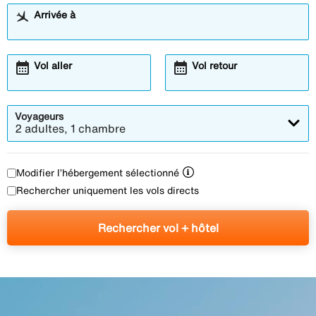
Arrivée à
calendar_month
calendar_month
Vol aller
Vol retour
Voyageurs
2 adultes, 1 chambre
Modifier l’hébergement sélectionné
Rechercher uniquement les vols directs
Rechercher vol + hôtel