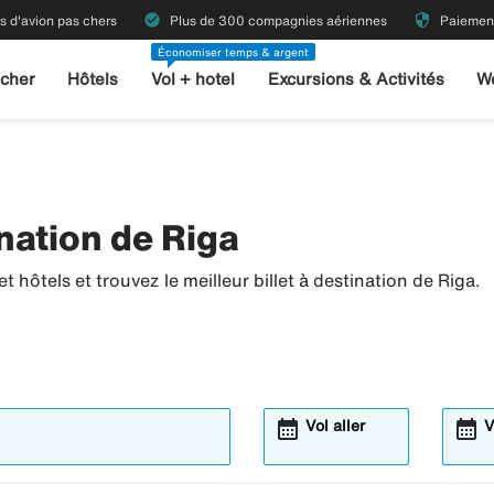
check_circle
security
ts d'avion pas chers
Plus de 300 compagnies aériennes
Paiement
Économiser temps & argent
 cher
Hôtels
Vol + hotel
Excursions & Activités
W
nation de Riga
 hôtels et trouvez le meilleur billet à destination de Riga.
calendar_month
calendar_month
Vol aller
V