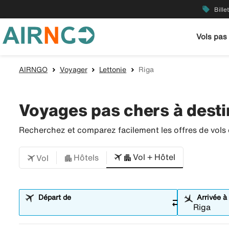
local_offer
Bille
Vols pas
AIRNGO
Voyager
Lettonie
Riga
Voyages pas chers à desti
Recherchez et comparez facilement les offres de vols et
Vol + Hôtel
Hôtels
Vol
Départ de
Arrivée à
sync_alt