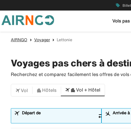
local_offer
Bille
Vols pas
AIRNGO
Voyager
Lettonie
Voyages pas chers à desti
Recherchez et comparez facilement les offres de vols et
Vol + Hôtel
Hôtels
Vol
Départ de
Arrivée à
sync_alt