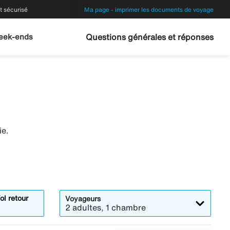
 sécurisé
Ma page - imprimer les documents de voyage
eek-ends
Questions générales et réponses
ie.
ol retour
Voyageurs
2 adultes, 1 chambre