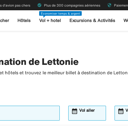
check_circle
security
ts d'avion pas chers
Plus de 300 compagnies aériennes
Paiement
Économiser temps & argent
 cher
Hôtels
Vol + hotel
Excursions & Activités
W
nation de Lettonie
 hôtels et trouvez le meilleur billet à destination de Letton
calendar_month
calendar_month
Vol aller
V