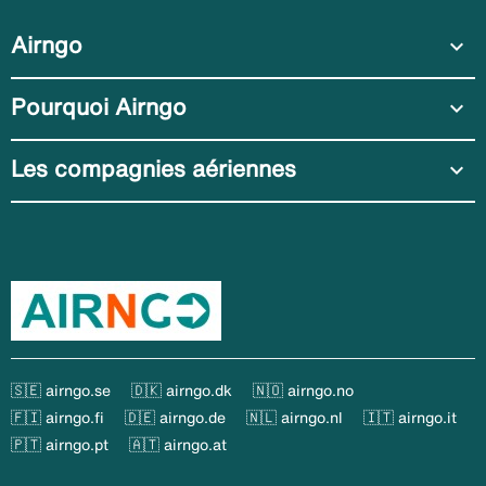
Airngo
expand_more
Pourquoi Airngo
expand_more
Les compagnies aériennes
expand_more
🇸🇪 airngo.se
🇩🇰 airngo.dk
🇳🇴 airngo.no
🇫🇮 airngo.fi
🇩🇪 airngo.de
🇳🇱 airngo.nl
🇮🇹 airngo.it
🇵🇹 airngo.pt
🇦🇹 airngo.at