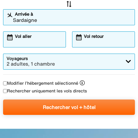
sync_alt
Arrivée à
calendar_month
calendar_month
Vol aller
Vol retour
Voyageurs
2 adultes, 1 chambre
Modifier l’hébergement sélectionné
Rechercher uniquement les vols directs
Rechercher vol + hôtel