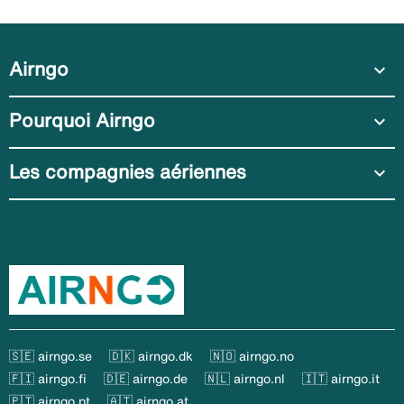
Airngo
expand_more
Pourquoi Airngo
expand_more
Les compagnies aériennes
expand_more
🇸🇪 airngo.se
🇩🇰 airngo.dk
🇳🇴 airngo.no
🇫🇮 airngo.fi
🇩🇪 airngo.de
🇳🇱 airngo.nl
🇮🇹 airngo.it
🇵🇹 airngo.pt
🇦🇹 airngo.at