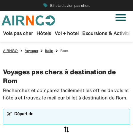
local_offer
Billets d'avion pas chers
Vols pas cher
Hôtels
Vol + hotel
Excursions & Activités
AIRNGO
Voyager
Italie
Rom
Voyages pas chers à destination de
Rom
Recherchez et comparez facilement les offres de vols et
hôtels et trouvez le meilleur billet à destination de Rom.
Départ de
sync_alt