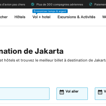
check_circle
security
ts d'avion pas chers
Plus de 300 compagnies aériennes
Paiement
Économiser temps & argent
 cher
Hôtels
Vol + hotel
Excursions & Activités
W
nation de Jakarta
 hôtels et trouvez le meilleur billet à destination de Jakart
calendar_month
calendar_month
Vol aller
V