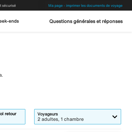
 sécurisé
Ma page - imprimer les documents de voyage
eek-ends
Questions générales et réponses
a.
ol retour
Voyageurs
2 adultes, 1 chambre