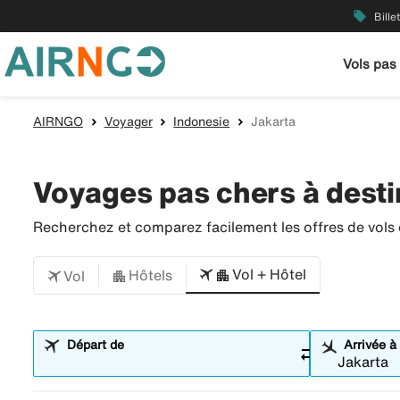
local_offer
Bille
Vols pas
AIRNGO
Voyager
Indonesie
Jakarta
Voyages pas chers à desti
Recherchez et comparez facilement les offres de vols et
Vol + Hôtel
Hôtels
Vol
Départ de
Arrivée à
sync_alt