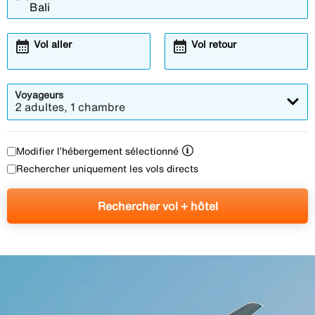
calendar_month
calendar_month
Vol aller
Vol retour
Voyageurs
2 adultes, 1 chambre
Modifier l’hébergement sélectionné
Rechercher uniquement les vols directs
Rechercher vol + hôtel