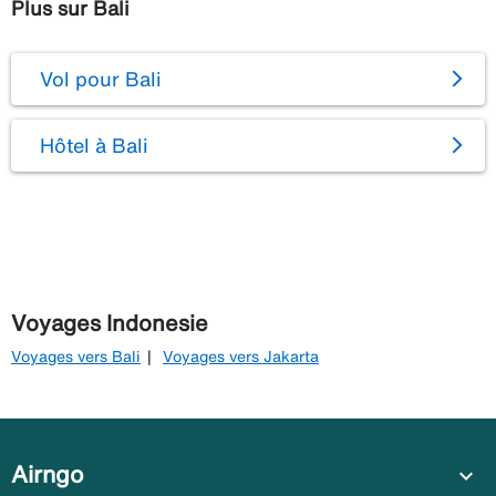
Plus sur Bali
Vol pour Bali
Hôtel à Bali
Voyages Indonesie
Voyages vers Bali
Voyages vers Jakarta
Airngo
expand_more