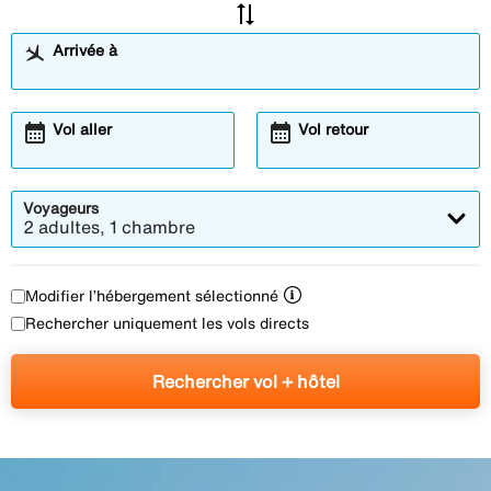
sync_alt
Arrivée à
calendar_month
calendar_month
Vol aller
Vol retour
Voyageurs
2 adultes, 1 chambre
Modifier l’hébergement sélectionné
Rechercher uniquement les vols directs
Rechercher vol + hôtel