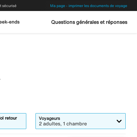
 sécurisé
Ma page - imprimer les documents de voyage
eek-ends
Questions générales et réponses
.
ol retour
Voyageurs
2 adultes, 1 chambre