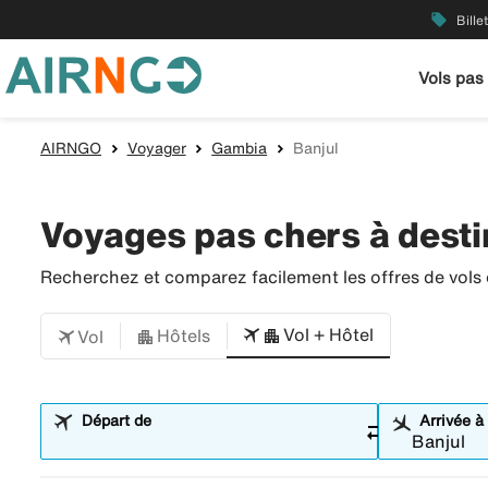
local_offer
Bille
Vols pas
AIRNGO
Voyager
Gambia
Banjul
Voyages pas chers à desti
Recherchez et comparez facilement les offres de vols et
Vol + Hôtel
Hôtels
Vol
Départ de
Arrivée à
sync_alt