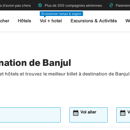
check_circle
security
ts d'avion pas chers
Plus de 300 compagnies aériennes
Paiement
Économiser temps & argent
 cher
Hôtels
Vol + hotel
Excursions & Activités
W
nation de Banjul
 hôtels et trouvez le meilleur billet à destination de Banjul
calendar_month
calendar_month
Vol aller
V