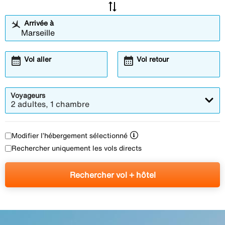
sync_alt
Arrivée à
calendar_month
calendar_month
Vol aller
Vol retour
Voyageurs
2 adultes, 1 chambre
Modifier l’hébergement sélectionné
Rechercher uniquement les vols directs
Rechercher vol + hôtel