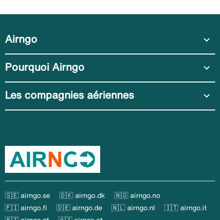
Airngo
expand_more
Pourquoi Airngo
expand_more
Les compagnies aériennes
expand_more
🇸🇪 airngo.se
🇩🇰 airngo.dk
🇳🇴 airngo.no
🇫🇮 airngo.fi
🇩🇪 airngo.de
🇳🇱 airngo.nl
🇮🇹 airngo.it
🇵🇹 airngo.pt
🇦🇹 airngo.at