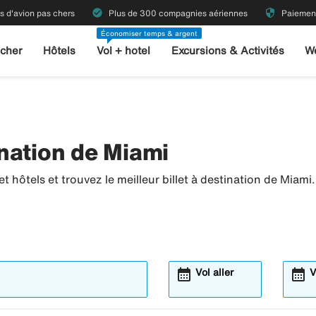
check_circle
security
ts d'avion pas chers
Plus de 300 compagnies aériennes
Paiement
Économiser temps & argent
 cher
Hôtels
Vol + hotel
Excursions & Activités
W
nation de Miami
 hôtels et trouvez le meilleur billet à destination de Miami.
calendar_month
calendar_month
Vol aller
V