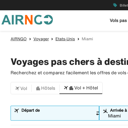
local_offer
Bille
Vols pas
AIRNGO
Voyager
Etats-Unis
Miami
Voyages pas chers à desti
Recherchez et comparez facilement les offres de vols et
Vol + Hôtel
Hôtels
Vol
Départ de
Arrivée à
sync_alt