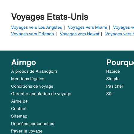
Voyages Etats-Unis
Voyages vers Los Angeles
Voyages vers Miami
Voyages v
Voyages vers Orlando
Voyages vers Hawaï
Voyages vers 
Airngo
Pourqu
À propos de Airandgo.fr
Rapide
Mentions légales
Simple
Conditions de voyage
Pas cher
Garantie annulation de voyage
Sûr
Airhelp+
Contact
Sitemap
Données personnelles
Payer le voyage