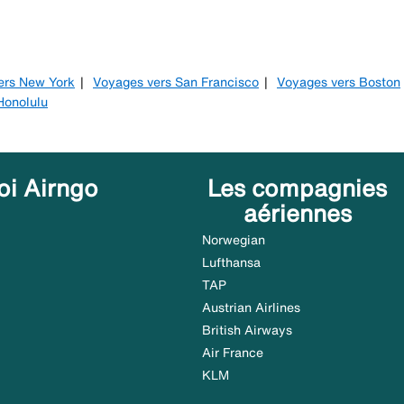
ers New York
Voyages vers San Francisco
Voyages vers Boston
Honolulu
oi Airngo
Les compagnies
aériennes
Norwegian
Lufthansa
TAP
Austrian Airlines
British Airways
Air France
KLM