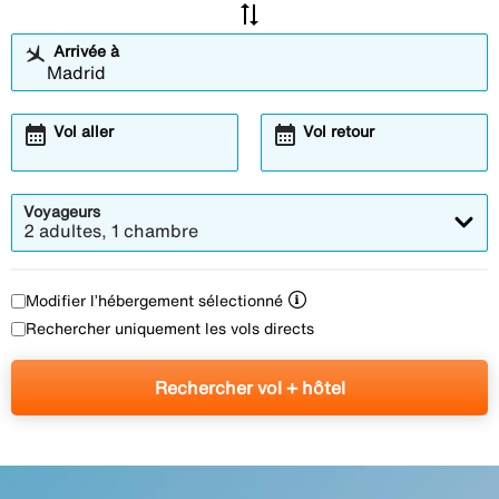
sync_alt
Arrivée à
calendar_month
calendar_month
Vol aller
Vol retour
Voyageurs
2 adultes, 1 chambre
Modifier l’hébergement sélectionné
Rechercher uniquement les vols directs
Rechercher vol + hôtel