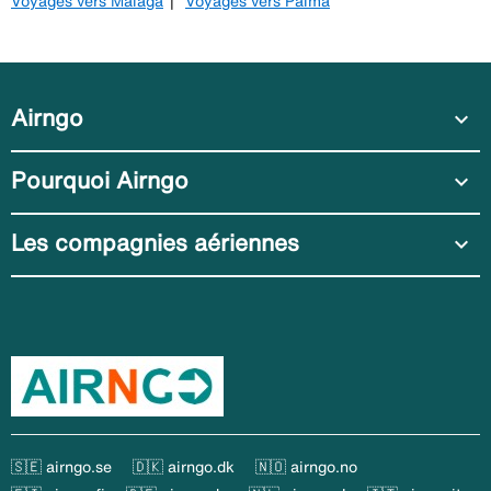
Voyages vers Malaga
Voyages vers Palma
Airngo
expand_more
Pourquoi Airngo
expand_more
Les compagnies aériennes
expand_more
🇸🇪 airngo.se
🇩🇰 airngo.dk
🇳🇴 airngo.no