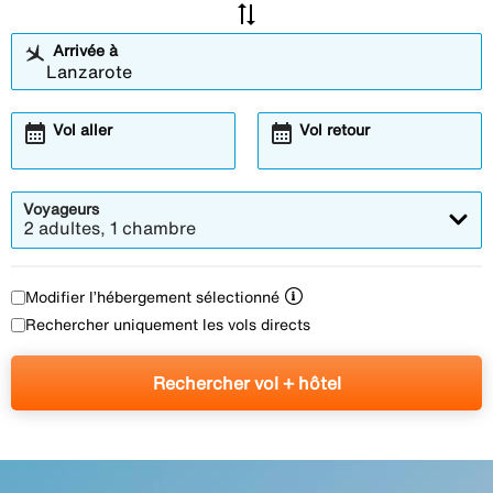
sync_alt
Arrivée à
calendar_month
calendar_month
Vol aller
Vol retour
Voyageurs
2 adultes, 1 chambre
Modifier l’hébergement sélectionné
Rechercher uniquement les vols directs
Rechercher vol + hôtel