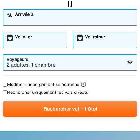
sync_alt
Arrivée à
calendar_month
calendar_month
Vol aller
Vol retour
Voyageurs
2 adultes, 1 chambre
Modifier l’hébergement sélectionné
Rechercher uniquement les vols directs
Rechercher vol + hôtel