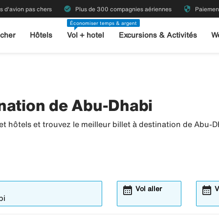
check_circle
security
ts d'avion pas chers
Plus de 300 compagnies aériennes
Paiement
Économiser temps & argent
 cher
Hôtels
Vol + hotel
Excursions & Activités
W
nation de Abu-Dhabi
 hôtels et trouvez le meilleur billet à destination de Abu-D
calendar_month
calendar_month
Vol aller
V