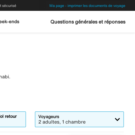
 sécurisé
Ma page - imprimer les documents de voyage
eek-ends
Questions générales et réponses
habi.
ol retour
Voyageurs
2 adultes, 1 chambre