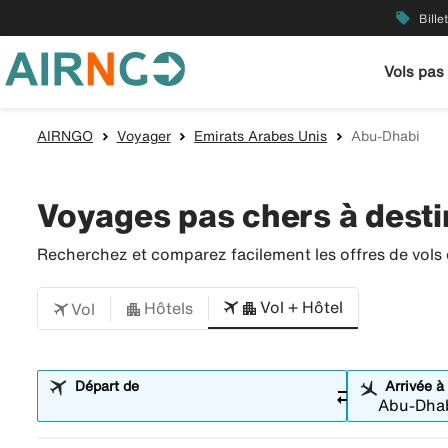
local_offer
Bille
Vols pas
AIRNGO
Voyager
Emirats Arabes Unis
Abu-Dhabi
Voyages pas chers à desti
Recherchez et comparez facilement les offres de vols et
Vol + Hôtel
Hôtels
Vol
Départ de
Arrivée à
sync_alt