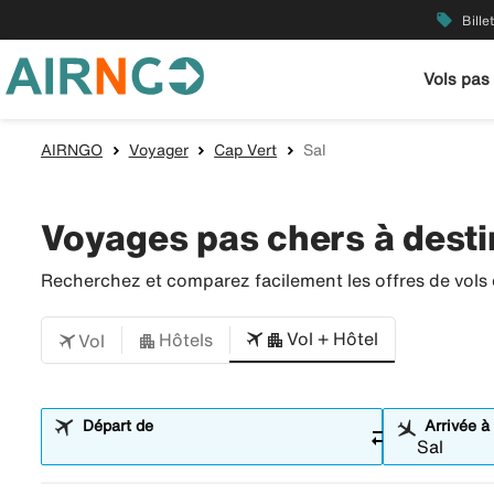
local_offer
Bille
Vols pas
AIRNGO
Voyager
Cap Vert
Sal
Voyages pas chers à desti
Recherchez et comparez facilement les offres de vols et
Vol + Hôtel
Hôtels
Vol
Départ de
Arrivée à
sync_alt