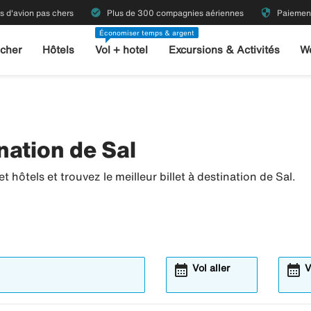
check_circle
security
ts d'avion pas chers
Plus de 300 compagnies aériennes
Paiement
Économiser temps & argent
 cher
Hôtels
Vol + hotel
Excursions & Activités
W
nation de Sal
 hôtels et trouvez le meilleur billet à destination de Sal.
calendar_month
calendar_month
Vol aller
V