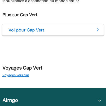
inoubliables à destination du monde entier.
Plus sur Cap Vert
Vol pour Cap Vert
Voyages Cap Vert
Voyages vers Sal
Airngo
expand_more