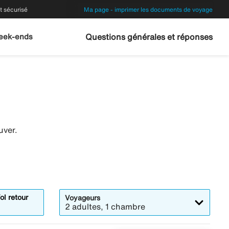
 sécurisé
Ma page - imprimer les documents de voyage
eek-ends
Questions générales et réponses
uver.
ol retour
Voyageurs
2 adultes, 1 chambre