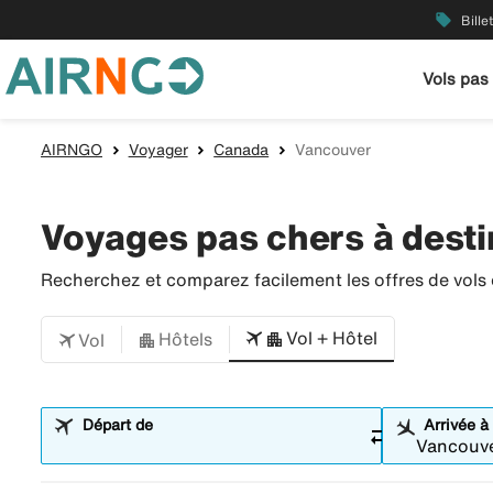
local_offer
Bille
Vols pas
AIRNGO
Voyager
Canada
Vancouver
Voyages pas chers à desti
Recherchez et comparez facilement les offres de vols et
Vol + Hôtel
Hôtels
Vol
Départ de
Arrivée à
sync_alt