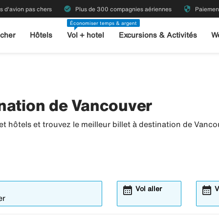
check_circle
security
ts d'avion pas chers
Plus de 300 compagnies aériennes
Paiement
Économiser temps & argent
 cher
Hôtels
Vol + hotel
Excursions & Activités
W
nation de Vancouver
 hôtels et trouvez le meilleur billet à destination de Vanco
calendar_month
calendar_month
Vol aller
V