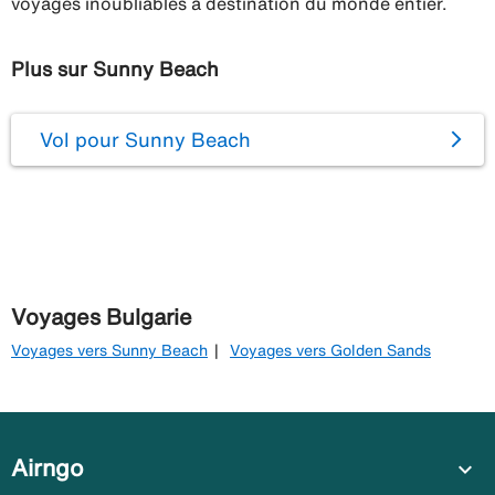
voyages inoubliables à destination du monde entier.
Plus sur Sunny Beach
Vol pour Sunny Beach
Voyages Bulgarie
Voyages vers Sunny Beach
Voyages vers Golden Sands
Airngo
expand_more