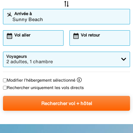
sync_alt
Arrivée à
calendar_month
calendar_month
Vol aller
Vol retour
Voyageurs
2 adultes, 1 chambre
Modifier l’hébergement sélectionné
Rechercher uniquement les vols directs
Rechercher vol + hôtel