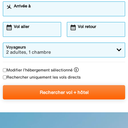
Arrivée à
calendar_month
calendar_month
Vol aller
Vol retour
Voyageurs
2 adultes, 1 chambre
Modifier l’hébergement sélectionné
Rechercher uniquement les vols directs
Rechercher vol + hôtel