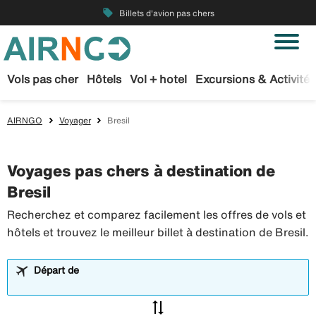
local_offer
Billets d'avion pas chers
Vols pas cher
Hôtels
Vol + hotel
Excursions & Activités
AIRNGO
Voyager
Bresil
Voyages pas chers à destination de
Bresil
Recherchez et comparez facilement les offres de vols et
hôtels et trouvez le meilleur billet à destination de Bresil.
Départ de
sync_alt