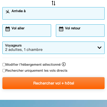
sync_alt
Arrivée à
calendar_month
calendar_month
Vol aller
Vol retour
Voyageurs
2 adultes, 1 chambre
Modifier l’hébergement sélectionné
Rechercher uniquement les vols directs
Rechercher vol + hôtel