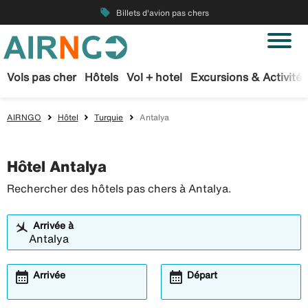
local_offer
Billets d'avion pas chers
Vols pas cher
Hôtels
Vol + hotel
Excursions & Activités
AIRNGO
Hôtel
Turquie
Antalya
Hôtel Antalya
Rechercher des hôtels pas chers à Antalya.
Arrivée à
calendar_month
calendar_month
Arrivée
Départ