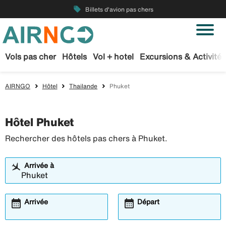
local_offer
Billets d'avion pas chers
Vols pas cher
Hôtels
Vol + hotel
Excursions & Activités
AIRNGO
Hôtel
Thailande
Phuket
Hôtel Phuket
Rechercher des hôtels pas chers à Phuket.
Arrivée à
calendar_month
calendar_month
Arrivée
Départ