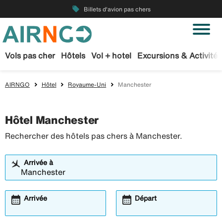
local_offer
Billets d'avion pas chers
Vols pas cher
Hôtels
Vol + hotel
Excursions & Activités
AIRNGO
Hôtel
Royaume-Uni
Manchester
Hôtel Manchester
Rechercher des hôtels pas chers à Manchester.
Arrivée à
calendar_month
calendar_month
Arrivée
Départ