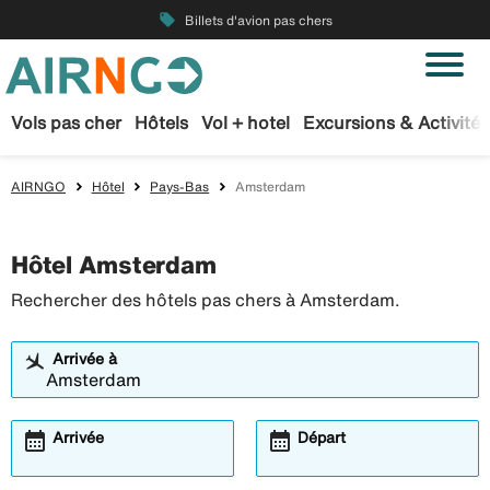
local_offer
Billets d'avion pas chers
Vols pas cher
Hôtels
Vol + hotel
Excursions & Activités
AIRNGO
Hôtel
Pays-Bas
Amsterdam
Hôtel Amsterdam
Rechercher des hôtels pas chers à Amsterdam.
Arrivée à
calendar_month
calendar_month
Arrivée
Départ