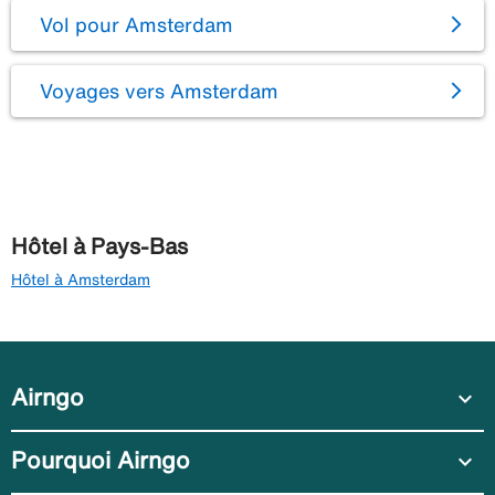
Vol pour Amsterdam
Voyages vers Amsterdam
Hôtel à Pays-Bas
Hôtel à Amsterdam
Airngo
expand_more
Pourquoi Airngo
expand_more