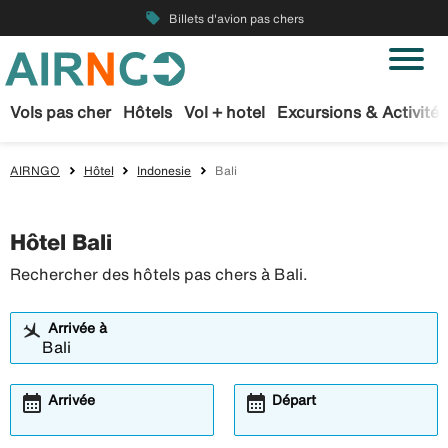
local_offer
Billets d'avion pas chers
Vols pas cher
Hôtels
Vol + hotel
Excursions & Activités
AIRNGO
Hôtel
Indonesie
Bali
Hôtel Bali
Rechercher des hôtels pas chers à Bali.
Arrivée à
calendar_month
calendar_month
Arrivée
Départ