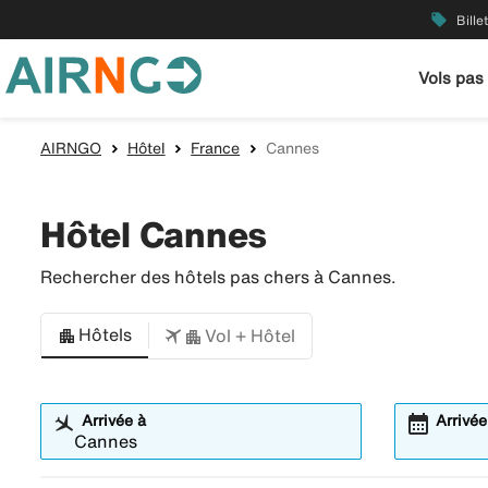
local_offer
Bille
Vols pas
AIRNGO
Hôtel
France
Cannes
Hôtel Cannes
Rechercher des hôtels pas chers à Cannes.
Hôtels
Vol + Hôtel
calendar_month
Arrivée à
Arrivée