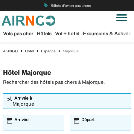
local_offer
Billets d'avion pas chers
Vols pas cher
Hôtels
Vol + hotel
Excursions & Activités
AIRNGO
Hôtel
Espagne
Majorque
Hôtel Majorque
Rechercher des hôtels pas chers à Majorque.
Arrivée à
calendar_month
calendar_month
Arrivée
Départ