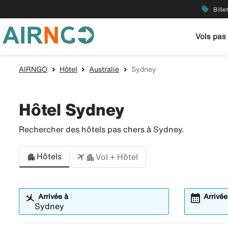
local_offer
Bille
Vols pas
AIRNGO
Hôtel
Australie
Sydney
Hôtel Sydney
Rechercher des hôtels pas chers à Sydney.
Hôtels
Vol + Hôtel
calendar_month
Arrivée à
Arrivée