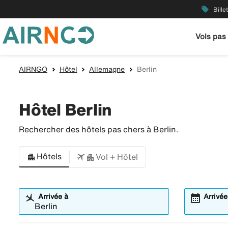
local_offer
Bille
Vols pas
AIRNGO
Hôtel
Allemagne
Berlin
Hôtel Berlin
Rechercher des hôtels pas chers à Berlin.
Hôtels
Vol + Hôtel
calendar_month
Arrivée à
Arrivée