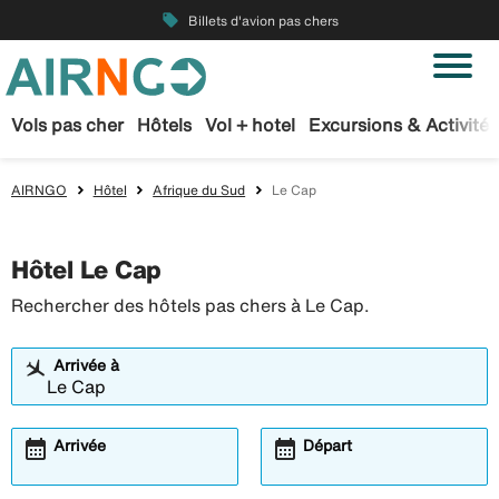
local_offer
Billets d'avion pas chers
Vols pas cher
Hôtels
Vol + hotel
Excursions & Activités
AIRNGO
Hôtel
Afrique du Sud
Le Cap
Hôtel Le Cap
Rechercher des hôtels pas chers à Le Cap.
Arrivée à
calendar_month
calendar_month
Arrivée
Départ