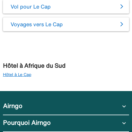
Vol pour Le Cap
Voyages vers Le Cap
Hôtel à Afrique du Sud
Hôtel à Le Cap
Airngo
expand_more
Pourquoi Airngo
expand_more