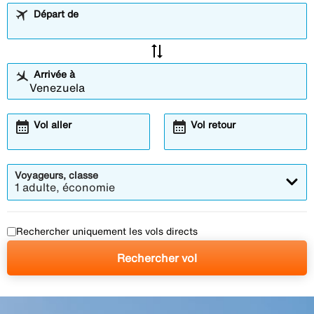
Départ de
sync_alt
Arrivée à
calendar_month
calendar_month
Vol aller
Vol retour
Voyageurs, classe
1 adulte, économie
Rechercher uniquement les vols directs
Rechercher vol