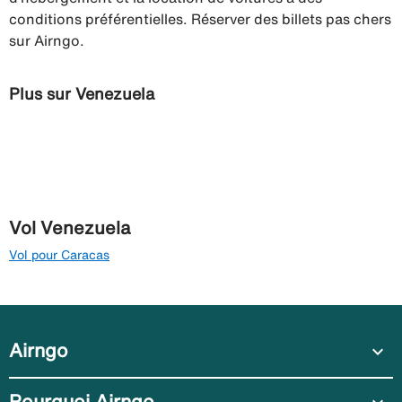
conditions préférentielles. Réserver des billets pas chers
sur Airngo.
Plus sur Venezuela
Vol Venezuela
Vol pour Caracas
Airngo
expand_more
Pourquoi Airngo