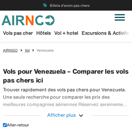
local_offer
Billets d'avion pas chers
Vols pas cher
Hôtels
Vol + hotel
Excursions & Activités
AIRNGO
Vol
Venezuela
Vols pour Venezuela – Comparer les vols
pas chers ici
Trouver rapidement des vols pas chers pour Venezuela.
Une seule recherche pour comparer les prix des
meilleures compagnies aériennes Réservez sereinement
vos billets d’avion sur Airngo – profitez de notre offre
expand_more
Afficher plus
étendue de voyages en avion à destination du monde
Aller-retour
Trouver rapidement des vols pas chers pour Venezue
entier.