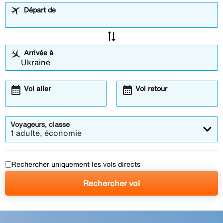
Départ de
sync_alt
Arrivée à
calendar_month
calendar_month
Vol aller
Vol retour
Voyageurs, classe
1 adulte, économie
Rechercher uniquement les vols directs
Rechercher vol