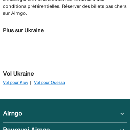
conditions préférentielles. Réserver des billets pas chers
sur Airngo.
Plus sur Ukraine
Vol Ukraine
Vol pour Kiev
Vol pour Odessa
Airngo
expand_more
Pourquoi Airngo