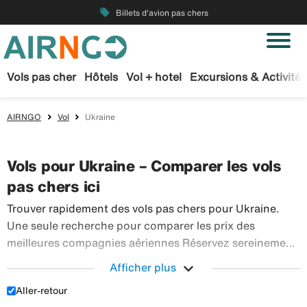
local_offer
Billets d'avion pas chers
Vols pas cher
Hôtels
Vol + hotel
Excursions & Activités
AIRNGO
Vol
Ukraine
Vols pour Ukraine – Comparer les vols
pas chers ici
Trouver rapidement des vols pas chers pour Ukraine.
Une seule recherche pour comparer les prix des
meilleures compagnies aériennes Réservez sereinement
vos billets d’avion sur Airngo – profitez de notre offre
expand_more
Afficher plus
étendue de voyages en avion à destination du monde
Aller-retour
Trouver rapidement des vols pas chers pour Ukraine
entier.