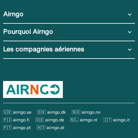
Airngo
expand_more
Pourquoi Airngo
expand_more
Les compagnies aériennes
expand_more
🇸🇪 airngo.se
🇩🇰 airngo.dk
🇳🇴 airngo.no
🇫🇮 airngo.fi
🇩🇪 airngo.de
🇳🇱 airngo.nl
🇮🇹 airngo.it
🇵🇹 airngo.pt
🇦🇹 airngo.at