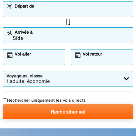
Départ de
sync_alt
Arrivée à
calendar_month
calendar_month
Vol aller
Vol retour
Voyageurs, classe
1 adulte, économie
Rechercher uniquement les vols directs
Rechercher vol