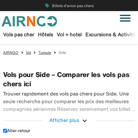
local_offer
Billets d'avion pas chers
Vols pas cher
Hôtels
Vol + hotel
Excursions & Activités
AIRNGO
Vol
Turquie
Side
Vols pour Side – Comparer les vols pas
chers ici
Trouver rapidement des vols pas chers pour Side. Une
seule recherche pour comparer les prix des meilleures
compagnies aériennes Réservez sereinement vos billets
d’avion sur Airngo – profitez de notre offre étendue de
expand_more
Afficher plus
Trouver r
voyages en avion à destination du monde entier.
Aller-retour