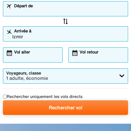
Départ de
sync_alt
Arrivée à
calendar_month
calendar_month
Vol aller
Vol retour
Voyageurs, classe
1 adulte, économie
Rechercher uniquement les vols directs
Rechercher vol