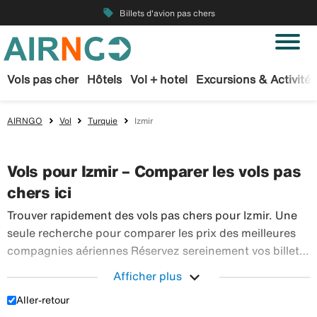
local_offer
Billets d'avion pas chers
Vols pas cher
Hôtels
Vol + hotel
Excursions & Activités
AIRNGO
Vol
Turquie
Izmir
Vols pour Izmir – Comparer les vols pas
chers ici
Trouver rapidement des vols pas chers pour Izmir. Une
seule recherche pour comparer les prix des meilleures
compagnies aériennes Réservez sereinement vos billets
d’avion sur Airngo – profitez de notre offre étendue de
expand_more
Afficher plus
Trouver r
voyages en avion à destination du monde entier.
Aller-retour